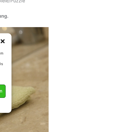
iele/Puzzle
ung.
um
Ds
en