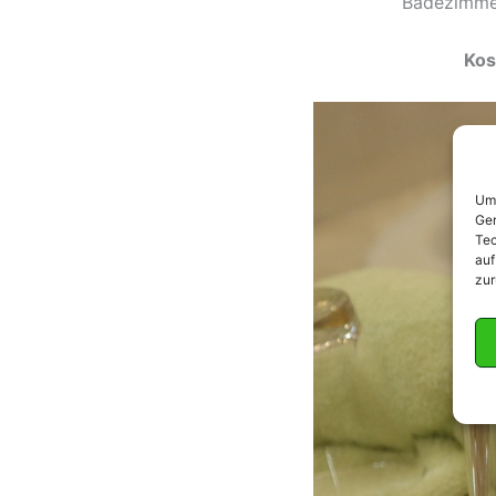
Badezimmer
Kos
Um 
Ger
Tec
auf
zur