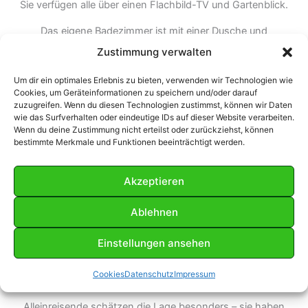
Sie verfügen alle über einen Flachbild-TV und Gartenblick.
Das eigene Badezimmer ist mit einer Dusche und
kostenfreien Pflegeprodukten ausgestattet.
Zustimmung verwalten
Von der in Bad Frankenhausen gelegenen Unterkunft
erreichen Sie verschiedene gastronomische Einrichtungen,
Um dir ein optimales Erlebnis zu bieten, verwenden wir Technologien wie
Cookies, um Geräteinformationen zu speichern und/oder darauf
darunter ein Café und eine Bäckerei, innerhalb von 5
zuzugreifen. Wenn du diesen Technologien zustimmst, können wir Daten
Minuten zu Fuß. Die Restaurants Thüringerhof und
wie das Surfverhalten oder eindeutige IDs auf dieser Website verarbeiten.
Ackerbürgerhof
Wenn du deine Zustimmung nicht erteilst oder zurückziehst, können
bestimmte Merkmale und Funktionen beeinträchtigt werden.
liegen nur 100 m entfernt an der selben die Straße. In der
Umgebung laden tolle Rad- und Wanderwege zu Ausflügen
ein.
Akzeptieren
Zu den Höhepunkten der Region gehören das Panorama-
Museum und das Kyffhäuser-Denkmal,
Ablehnen
welche sich beide in einer Entfernung von 800 m befinden.
Von der Pension erreichen Sie die Kyffhäuser Therme nach
Einstellungen ansehen
nur 500 m.
Die Unterkunft bietet Ihnen kostenlose Parkplätze und die
Cookies
Datenschutz
Impressum
Autobahn A71 liegt 15 km entfernt in östlicher Richtung.
Alleinreisende schätzen die Lage besonders – sie haben